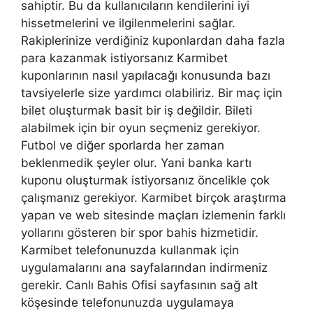
sahiptir. Bu da kullanıcıların kendilerini iyi
hissetmelerini ve ilgilenmelerini sağlar.
Rakiplerinize verdiğiniz kuponlardan daha fazla
para kazanmak istiyorsanız Karmibet
kuponlarının nasıl yapılacağı konusunda bazı
tavsiyelerle size yardımcı olabiliriz. Bir maç için
bilet oluşturmak basit bir iş değildir. Bileti
alabilmek için bir oyun seçmeniz gerekiyor.
Futbol ve diğer sporlarda her zaman
beklenmedik şeyler olur. Yani banka kartı
kuponu oluşturmak istiyorsanız öncelikle çok
çalışmanız gerekiyor. Karmibet birçok araştırma
yapan ve web sitesinde maçları izlemenin farklı
yollarını gösteren bir spor bahis hizmetidir.
Karmibet telefonunuzda kullanmak için
uygulamalarını ana sayfalarından indirmeniz
gerekir. Canlı Bahis Ofisi sayfasının sağ alt
köşesinde telefonunuzda uygulamaya