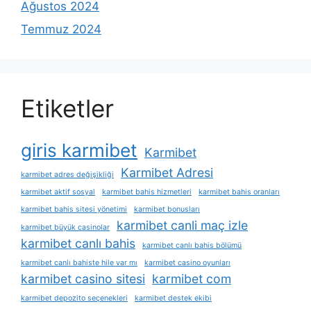
Ağustos 2024
Temmuz 2024
Etiketler
giris karmibet
Karmibet
Karmibet Adresi
karmibet adres değişikliği
karmibet aktif sosyal
karmibet bahis hizmetleri
karmibet bahis oranları
karmibet bahis sitesi yönetimi
karmibet bonusları
karmibet canli maç izle
karmibet büyük casinolar
karmibet canlı bahis
karmibet canlı bahis bölümü
karmibet canlı bahiste hile var mı
karmibet casino oyunları
karmibet casino sitesi
karmibet com
karmibet depozito seçenekleri
karmibet destek ekibi