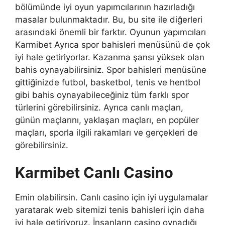
bölümünde iyi oyun yapımcılarının hazırladığı
masalar bulunmaktadır. Bu, bu site ile diğerleri
arasındaki önemli bir farktır. Oyunun yapımcıları
Karmibet Ayrıca spor bahisleri menüsünü de çok
iyi hale getiriyorlar. Kazanma şansı yüksek olan
bahis oynayabilirsiniz. Spor bahisleri menüsüne
gittiğinizde futbol, basketbol, tenis ve hentbol
gibi bahis oynayabileceğiniz tüm farklı spor
türlerini görebilirsiniz. Ayrıca canlı maçları,
günün maçlarını, yaklaşan maçları, en popüler
maçları, sporla ilgili rakamları ve gerçekleri de
görebilirsiniz.
Karmibet Canlı Casino
Emin olabilirsin. Canlı casino için iyi uygulamalar
yaratarak web sitemizi tenis bahisleri için daha
iyi hale getiriyoruz. İnsanların casino oynadığı