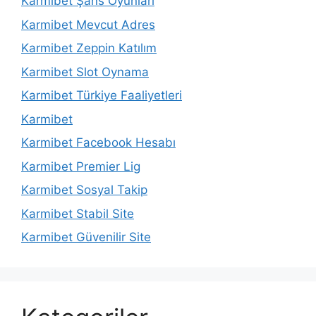
Karmibet Şans Oyunları
Karmibet Mevcut Adres
Karmibet Zeppin Katılım
Karmibet Slot Oynama
Karmibet Türkiye Faaliyetleri
Karmibet
Karmibet Facebook Hesabı
Karmibet Premier Lig
Karmibet Sosyal Takip
Karmibet Stabil Site
Karmibet Güvenilir Site