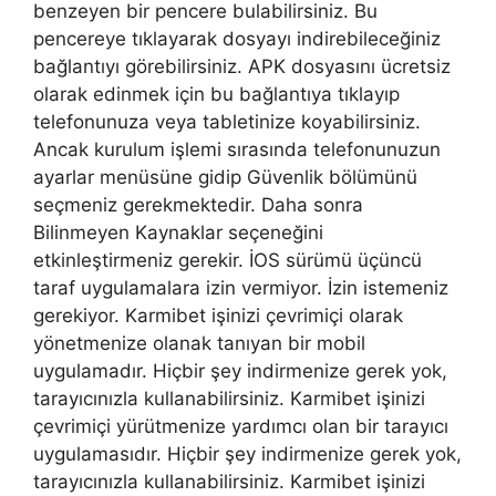
benzeyen bir pencere bulabilirsiniz. Bu
pencereye tıklayarak dosyayı indirebileceğiniz
bağlantıyı görebilirsiniz. APK dosyasını ücretsiz
olarak edinmek için bu bağlantıya tıklayıp
telefonunuza veya tabletinize koyabilirsiniz.
Ancak kurulum işlemi sırasında telefonunuzun
ayarlar menüsüne gidip Güvenlik bölümünü
seçmeniz gerekmektedir. Daha sonra
Bilinmeyen Kaynaklar seçeneğini
etkinleştirmeniz gerekir. İOS sürümü üçüncü
taraf uygulamalara izin vermiyor. İzin istemeniz
gerekiyor. Karmibet işinizi çevrimiçi olarak
yönetmenize olanak tanıyan bir mobil
uygulamadır. Hiçbir şey indirmenize gerek yok,
tarayıcınızla kullanabilirsiniz. Karmibet işinizi
çevrimiçi yürütmenize yardımcı olan bir tarayıcı
uygulamasıdır. Hiçbir şey indirmenize gerek yok,
tarayıcınızla kullanabilirsiniz. Karmibet işinizi