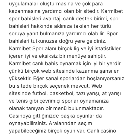
uygulamalar oluşturmasına ve çok para
kazanmasına yardımcı olan bir sitedir. Karmibet
spor bahisleri avantajı canlı destek birimi, spor
bahisleri hakkında aklınıza takılan her türlü
soruya yanıt bulmanıza yardımcı olabilir. Spor
bahisleri tutkunuzsa doğru yere geldiniz.
Karmibet Spor alanı birçok lig ve iyi istatistikler
içeren iyi ve eksiksiz bir menüye sahiptir.
Karmibet canlı bahis oynamak için iyi bir yerdir
çünkü birçok web sitesinde kazanma şansı en
yüksektir. Eğer sanal sporlardan hoşlanıyorsanız
bu sitede birçok seçenek mevcut. Web
sitesinde futbol, basketbol, tazı yarışı, at yarışı
ve tenis gibi çevrimiçi sporlar oynamanıza
olanak tanıyan bir menü bulunmaktadır.
Casinoya gittiğinizde başka oyunlar da
oynayabilirsiniz. Aralarından seçim
yapabileceğiniz birçok oyun var. Canlı casino