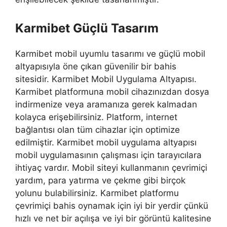
Karmibet Güçlü Tasarım
Karmibet mobil uyumlu tasarımı ve güçlü mobil
altyapısıyla öne çıkan güvenilir bir bahis
sitesidir. Karmibet Mobil Uygulama Altyapısı.
Karmibet platformuna mobil cihazınızdan dosya
indirmenize veya aramanıza gerek kalmadan
kolayca erişebilirsiniz. Platform, internet
bağlantısı olan tüm cihazlar için optimize
edilmiştir. Karmibet mobil uygulama altyapısı
mobil uygulamasının çalışması için tarayıcılara
ihtiyaç vardır. Mobil siteyi kullanmanın çevrimiçi
yardım, para yatırma ve çekme gibi birçok
yolunu bulabilirsiniz. Karmibet platformu
çevrimiçi bahis oynamak için iyi bir yerdir çünkü
hızlı ve net bir açılışa ve iyi bir görüntü kalitesine