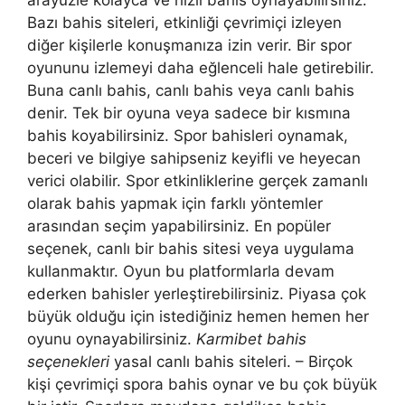
Bazı bahis siteleri, etkinliği çevrimiçi izleyen
diğer kişilerle konuşmanıza izin verir. Bir spor
oyununu izlemeyi daha eğlenceli hale getirebilir.
Buna canlı bahis, canlı bahis veya canlı bahis
denir. Tek bir oyuna veya sadece bir kısmına
bahis koyabilirsiniz. Spor bahisleri oynamak,
beceri ve bilgiye sahipseniz keyifli ve heyecan
verici olabilir. Spor etkinliklerine gerçek zamanlı
olarak bahis yapmak için farklı yöntemler
arasından seçim yapabilirsiniz. En popüler
seçenek, canlı bir bahis sitesi veya uygulama
kullanmaktır. Oyun bu platformlarla devam
ederken bahisler yerleştirebilirsiniz. Piyasa çok
büyük olduğu için istediğiniz hemen hemen her
oyunu oynayabilirsiniz.
Karmibet bahis
seçenekleri
yasal canlı bahis siteleri. – Birçok
kişi çevrimiçi spora bahis oynar ve bu çok büyük