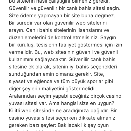
bu sitelerin nasıl çalıştığını bilmeniz gerekir.
Güvenilir ve güvenilir bir canlı bahis sitesi seçin.
Size ödeme yapmayan bir site buna değmez.
Bir süredir var olan güvenilir web sitelerini
arayın. Canlı bahis sitelerinin lisanslarını ve
düzenlemelerini de kontrol etmelisiniz. Saygın
bir kuruluş, tesislerin faaliyet göstermesi için izin
vermelidir. Bu, web sitesinin güvenli ve güvenli
kullanımını sağlayacaktır. Güvenilir canlı bahis
sitesine ek olarak, sitenin iyi bahis seçenekleri
sunduğundan emin olmanız gerekir. Site,
siyaset ve eğlence ve tüm büyük sporlar gibi
diğer şeylerin maliyetini göstermelidir.
Aralarından seçim yapabileceğiniz birçok casino
yuvası sitesi var. Ama hangisi size en uygun?
Kilitli web sitesinde ne aradığınıza bağlıdır. Bir
casino yuvası sitesi seçerken dikkate almanız
gereken bazı şeyler: Bakılacak ilk şey oyun