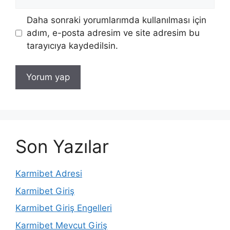
sitesi
Daha sonraki yorumlarımda kullanılması için
adım, e-posta adresim ve site adresim bu
tarayıcıya kaydedilsin.
Son Yazılar
Karmibet Adresi
Karmibet Giriş
Karmibet Giriş Engelleri
Karmibet Mevcut Giriş