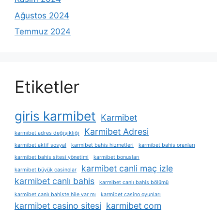
Ağustos 2024
Temmuz 2024
Etiketler
giris karmibet
Karmibet
Karmibet Adresi
karmibet adres değişikliği
karmibet aktif sosyal
karmibet bahis hizmetleri
karmibet bahis oranları
karmibet bahis sitesi yönetimi
karmibet bonusları
karmibet canli maç izle
karmibet büyük casinolar
karmibet canlı bahis
karmibet canlı bahis bölümü
karmibet canlı bahiste hile var mı
karmibet casino oyunları
karmibet casino sitesi
karmibet com