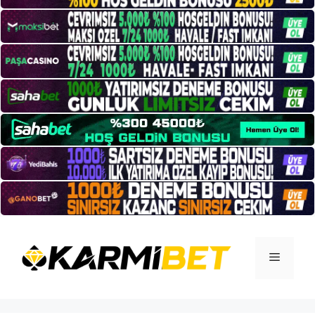
İçeriğe
atla
Menü