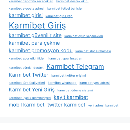
karmibet depozito seçenekleri
karmibet destek ekibi
karmibet e-posta adresi
karmibet futbol bahisleri
karmibet girisi
karmibet giris yap
Karmibet Giriş
karmibet güvenilir site
karmibet oyun seçenekleri
karmibet para çekme
karmibet promosyon kodu
karmibet slot sıralaması
karmibet spor etkinlikleri
karmibet spor fırsatları
Karmibet Telegram
karmibet sürekli destek
Karmibet Twitter
karmibet twitter erişimi
karmibet türk faaliyetleri
karmibet whatsapp
karmibet yeni adresi
Karmibet Yeni Giriş
karmibet ödeme sistemi
kayit karmibet
karmibet üyelik memnuniyeti
mobil karmibet
twitter karmibet
yeni adresi karmibet