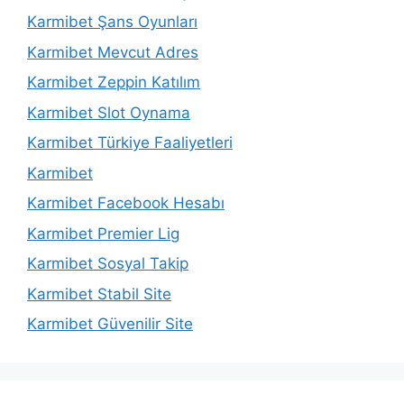
Karmibet Şans Oyunları
Karmibet Mevcut Adres
Karmibet Zeppin Katılım
Karmibet Slot Oynama
Karmibet Türkiye Faaliyetleri
Karmibet
Karmibet Facebook Hesabı
Karmibet Premier Lig
Karmibet Sosyal Takip
Karmibet Stabil Site
Karmibet Güvenilir Site