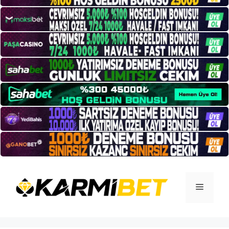
İçeriğe
atla
Menü