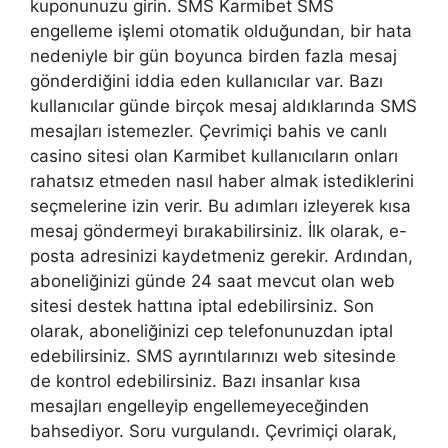
kuponunuzu girin. SMS Karmibet SMS
engelleme işlemi otomatik olduğundan, bir hata
nedeniyle bir gün boyunca birden fazla mesaj
gönderdiğini iddia eden kullanıcılar var. Bazı
kullanıcılar günde birçok mesaj aldıklarında SMS
mesajları istemezler. Çevrimiçi bahis ve canlı
casino sitesi olan Karmibet kullanıcıların onları
rahatsız etmeden nasıl haber almak istediklerini
seçmelerine izin verir. Bu adımları izleyerek kısa
mesaj göndermeyi bırakabilirsiniz. İlk olarak, e-
posta adresinizi kaydetmeniz gerekir. Ardından,
aboneliğinizi günde 24 saat mevcut olan web
sitesi destek hattına iptal edebilirsiniz. Son
olarak, aboneliğinizi cep telefonunuzdan iptal
edebilirsiniz. SMS ayrıntılarınızı web sitesinde
de kontrol edebilirsiniz. Bazı insanlar kısa
mesajları engelleyip engellemeyeceğinden
bahsediyor. Soru vurgulandı. Çevrimiçi olarak,