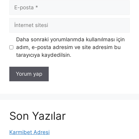
E-
posta
İnternet
sitesi
Daha sonraki yorumlarımda kullanılması için
adım, e-posta adresim ve site adresim bu
tarayıcıya kaydedilsin.
Son Yazılar
Karmibet Adresi