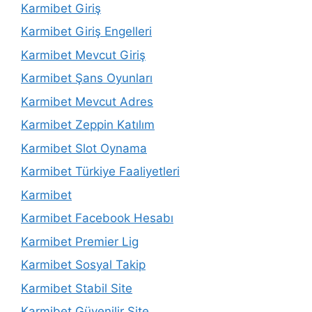
Karmibet Giriş
Karmibet Giriş Engelleri
Karmibet Mevcut Giriş
Karmibet Şans Oyunları
Karmibet Mevcut Adres
Karmibet Zeppin Katılım
Karmibet Slot Oynama
Karmibet Türkiye Faaliyetleri
Karmibet
Karmibet Facebook Hesabı
Karmibet Premier Lig
Karmibet Sosyal Takip
Karmibet Stabil Site
Karmibet Güvenilir Site