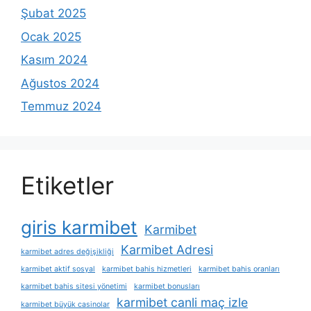
Şubat 2025
Ocak 2025
Kasım 2024
Ağustos 2024
Temmuz 2024
Etiketler
giris karmibet
Karmibet
Karmibet Adresi
karmibet adres değişikliği
karmibet aktif sosyal
karmibet bahis hizmetleri
karmibet bahis oranları
karmibet bahis sitesi yönetimi
karmibet bonusları
karmibet canli maç izle
karmibet büyük casinolar