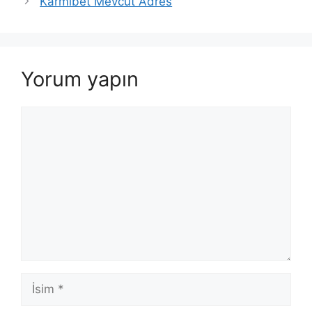
Karmibet Mevcut Adres
Yorum yapın
Yorum
İsim