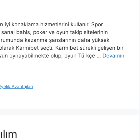
 iyi konaklama hizmetlerini kullanır. Spor
, sanal bahis, poker ve oyun takip sitelerinin
 durumunda kazanma şanslarının daha yüksek
olarak Karmibet seçti. Karmibet sürekli gelişen bir
a oyun oynayabilmekte olup, oyun Türkçe …
Devamını
yelik Avantajları
ılım