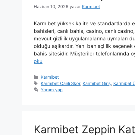
Haziran 10, 2026
yazar
Karmibet
Karmibet yüksek kalite ve standartlarda en
bahisleri, canlı bahis, casino, canlı casino
mevcut gizlilik uygulamalarına uymaları
olduğu aşikardır. Yeni bahisçi ilk seçenek 
bahis sitesidir. Müşteriler telefonlarınd
oku
Kategoriler
Karmibet
Etiketler
Karmibet Canlı Skor
,
Karmibet Giriş
,
Karmibet Ü
Yorum yap
Karmibet Zeppin Kat