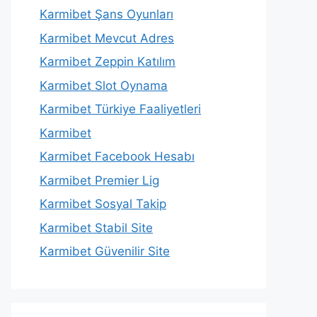
Karmibet Şans Oyunları
Karmibet Mevcut Adres
Karmibet Zeppin Katılım
Karmibet Slot Oynama
Karmibet Türkiye Faaliyetleri
Karmibet
Karmibet Facebook Hesabı
Karmibet Premier Lig
Karmibet Sosyal Takip
Karmibet Stabil Site
Karmibet Güvenilir Site