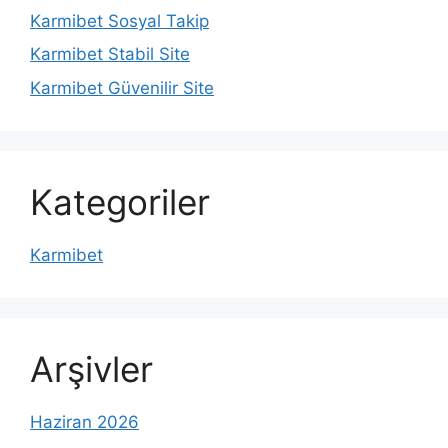
Karmibet Sosyal Takip
Karmibet Stabil Site
Karmibet Güvenilir Site
Kategoriler
Karmibet
Arşivler
Haziran 2026