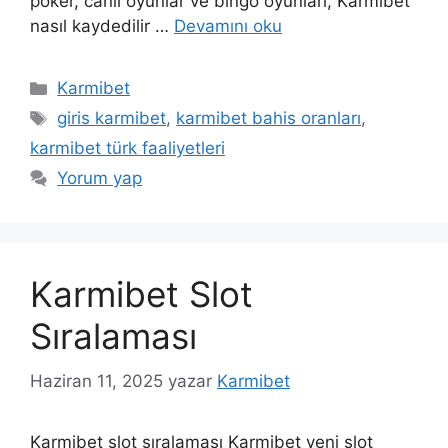
poker, canlı oyunlar ve bingo oyunları, Karmibet
nasıl kaydedilir …
Devamını oku
Kategoriler
Karmibet
Etiketler
giris karmibet
,
karmibet bahis oranları
,
karmibet türk faaliyetleri
Yorum yap
Karmibet Slot
Sıralaması
Haziran 11, 2025
yazar
Karmibet
Karmibet slot sıralaması Karmibet yeni slot