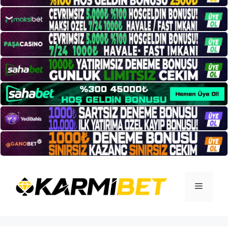
İçeriğe
atla
Menü