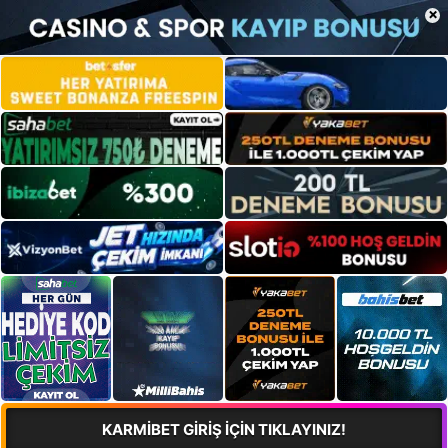
×
KARMİBET GİRİŞ İÇİN TIKLAYINIZ!