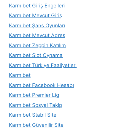
Karmibet Giriş Engelleri
Karmibet Mevcut Giriş
Karmibet Şans Oyunları
Karmibet Mevcut Adres
Karmibet Zeppin Katılım
Karmibet Slot Oynama
Karmibet Türkiye Faaliyetleri
Karmibet
Karmibet Facebook Hesabı
Karmibet Premier Lig
Karmibet Sosyal Takip
Karmibet Stabil Site
Karmibet Güvenilir Site