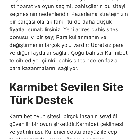
istihbarat ve oyun seçimi, bahisçilerin bu siteyi
seçmesinin nedenleridir. Pazarlama stratejinizin
bir parçası olarak farklı türde daha düşük
fiyatlar sunabilirsiniz. Yeni adres bahis sitesi
bonusu iyi bir şey; Para kullanmanın ve
değiştirmenin birçok yolu vardır; Ücretsiz para
ve diğer faydalar sağlar. Çoğu bahisçi Karmibet
tercih ediyor çünkü bahis sitesinde en fazla
para kazanmalarını sağlıyor.
Karmibet Sevilen Site
Türk Destek
Karmibet oyun sitesi, birçok insanın sevdiği
güvenilir bir oyun şirketidir.Karmibet çekilmesi
ve yatırılması. Kullanıcı dostu arayüz ile cep