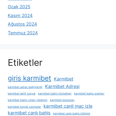
Ocak 2025
Kasım 2024
Ağustos 2024
Temmuz 2024
Etiketler
giris karmibet
Karmibet
Karmibet Adresi
karmibet adres değişikliği
karmibet aktif sosyal
karmibet bahis hizmetleri
karmibet bahis oranları
karmibet bahis sitesi yönetimi
karmibet bonusları
karmibet canli maç izle
karmibet büyük casinolar
karmibet canlı bahis
karmibet canlı bahis bölümü