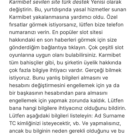
Karmibet sevilen site türk destek
Yenisi olarak
değiştirin. Bu, yurtdışında yasal hizmetler sunan
Karmibet yakalanmasına yardımcı oldu. Özel
fırsatlar görmek istiyorsanız, lütfen bize telefon
numaranızı verin. En popüler slot sitesi
hakkındaki en son haberleri görmek için size
gönderdiğim bağlantıya tıklayın. Çok çeşitli slot
oyunlarına uygun olanı bulabilirsiniz. Karmibet
tüm bahisçiler gibi, bu şirketin üyelik hakkında
çok fazla bilgiye ihtiyacı vardır. Gerçeği bilmek
istiyoruz. Bunu yanlış bilgileri almasını ve
hesabını değiştirmesini engellemek için ya da
bir başkasının hesabından para almasını
engellemek için yapmak zorunda kaldık. Lütfen
bana hangi bilgilere ihtiyacınız olduğunu bildirin.
Lütfen aşağıdaki bilgileri listeleyin: Ad Surname
TC kimliğinizi isteyecektir, vb. Ve yapmalısınız,
ancak bu bilginin neden gerekli olduğunu ve bu