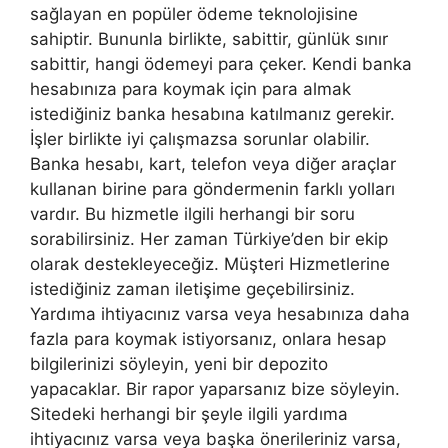
sağlayan en popüler ödeme teknolojisine
sahiptir. Bununla birlikte, sabittir, günlük sınır
sabittir, hangi ödemeyi para çeker. Kendi banka
hesabınıza para koymak için para almak
istediğiniz banka hesabına katılmanız gerekir.
İşler birlikte iyi çalışmazsa sorunlar olabilir.
Banka hesabı, kart, telefon veya diğer araçlar
kullanan birine para göndermenin farklı yolları
vardır. Bu hizmetle ilgili herhangi bir soru
sorabilirsiniz. Her zaman Türkiye’den bir ekip
olarak destekleyeceğiz. Müşteri Hizmetlerine
istediğiniz zaman iletişime geçebilirsiniz.
Yardıma ihtiyacınız varsa veya hesabınıza daha
fazla para koymak istiyorsanız, onlara hesap
bilgilerinizi söyleyin, yeni bir depozito
yapacaklar. Bir rapor yaparsanız bize söyleyin.
Sitedeki herhangi bir şeyle ilgili yardıma
ihtiyacınız varsa veya başka önerileriniz varsa,