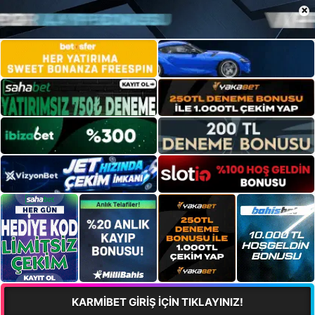
×
KARMİBET GİRİŞ İÇİN TIKLAYINIZ!