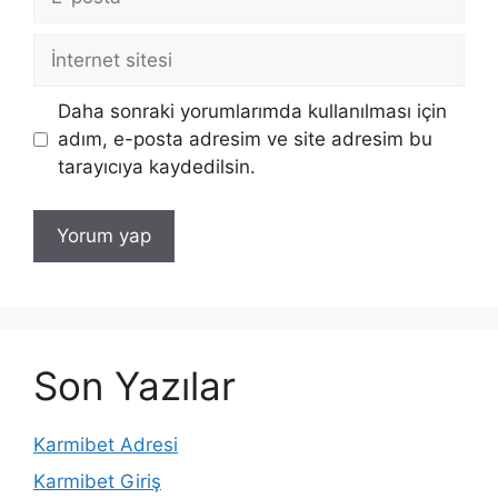
posta
İnternet
sitesi
Daha sonraki yorumlarımda kullanılması için
adım, e-posta adresim ve site adresim bu
tarayıcıya kaydedilsin.
Son Yazılar
Karmibet Adresi
Karmibet Giriş