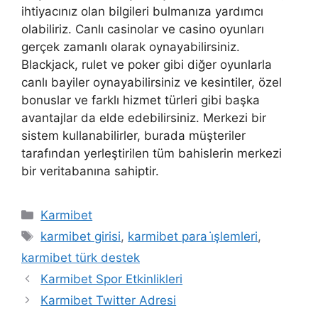
ihtiyacınız olan bilgileri bulmanıza yardımcı
olabiliriz. Canlı casinolar ve casino oyunları
gerçek zamanlı olarak oynayabilirsiniz.
Blackjack, rulet ve poker gibi diğer oyunlarla
canlı bayiler oynayabilirsiniz ve kesintiler, özel
bonuslar ve farklı hizmet türleri gibi başka
avantajlar da elde edebilirsiniz. Merkezi bir
sistem kullanabilirler, burada müşteriler
tarafından yerleştirilen tüm bahislerin merkezi
bir veritabanına sahiptir.
Kategoriler
Karmibet
Etiketler
karmibet girisi
,
karmibet para i̇şlemleri
,
karmibet türk destek
Karmibet Spor Etkinlikleri
Karmibet Twitter Adresi