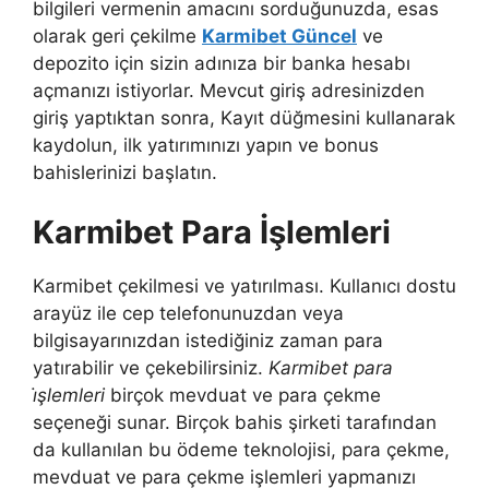
bilgileri vermenin amacını sorduğunuzda, esas
olarak geri çekilme
Karmibet Güncel
ve
depozito için sizin adınıza bir banka hesabı
açmanızı istiyorlar. Mevcut giriş adresinizden
giriş yaptıktan sonra, Kayıt düğmesini kullanarak
kaydolun, ilk yatırımınızı yapın ve bonus
bahislerinizi başlatın.
Karmibet Para İşlemleri
Karmibet çekilmesi ve yatırılması. Kullanıcı dostu
arayüz ile cep telefonunuzdan veya
bilgisayarınızdan istediğiniz zaman para
yatırabilir ve çekebilirsiniz.
Karmibet para
i̇şlemleri
birçok mevduat ve para çekme
seçeneği sunar. Birçok bahis şirketi tarafından
da kullanılan bu ödeme teknolojisi, para çekme,
mevduat ve para çekme işlemleri yapmanızı