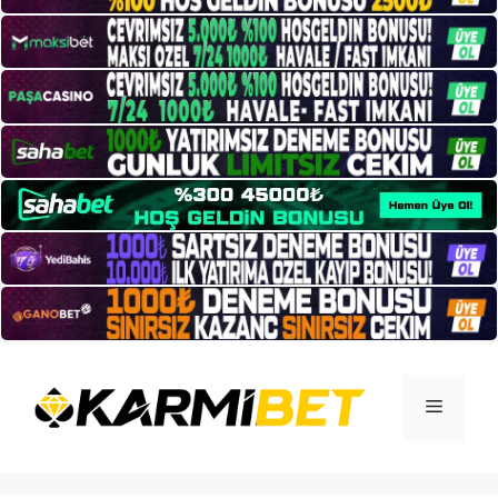
İçeriğe
atla
Menü