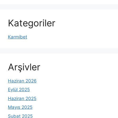
Kategoriler
Karmibet
Arşivler
Haziran 2026
Eylül 2025
Haziran 2025
Mayıs 2025
Şubat 2025