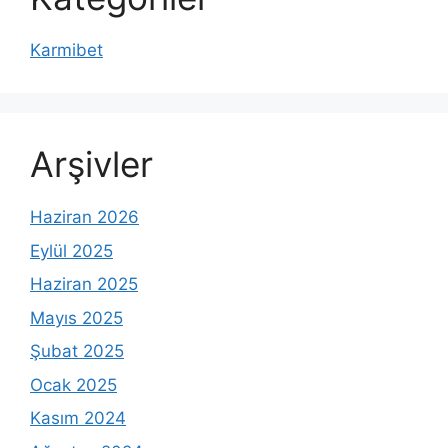
Karmibet
Arşivler
Haziran 2026
Eylül 2025
Haziran 2025
Mayıs 2025
Şubat 2025
Ocak 2025
Kasım 2024