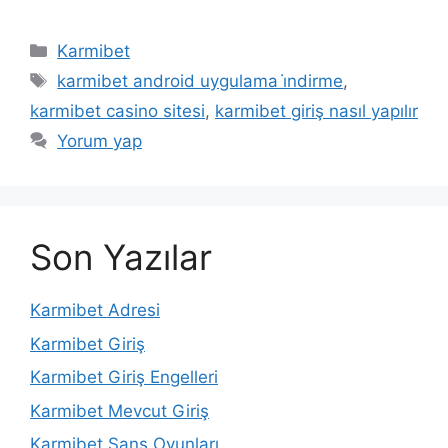
Kategoriler
Karmibet
Etiketler
karmibet android uygulama i̇ndirme
,
karmibet casino sitesi
,
karmibet giriş nasıl yapılır
Yorum yap
Son Yazılar
Karmibet Adresi
Karmibet Giriş
Karmibet Giriş Engelleri
Karmibet Mevcut Giriş
Karmibet Şans Oyunları