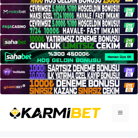
İçeriğe
atla
Menü