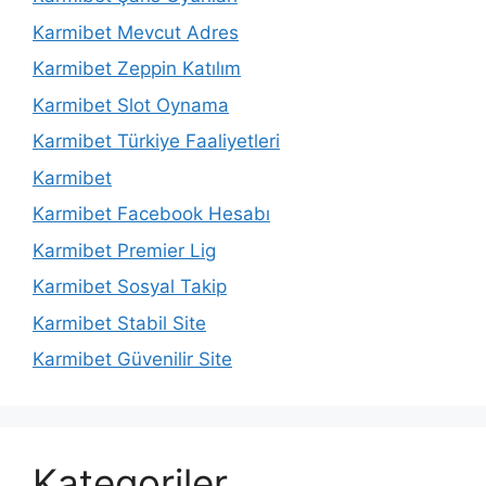
Karmibet Mevcut Adres
Karmibet Zeppin Katılım
Karmibet Slot Oynama
Karmibet Türkiye Faaliyetleri
Karmibet
Karmibet Facebook Hesabı
Karmibet Premier Lig
Karmibet Sosyal Takip
Karmibet Stabil Site
Karmibet Güvenilir Site
Kategoriler