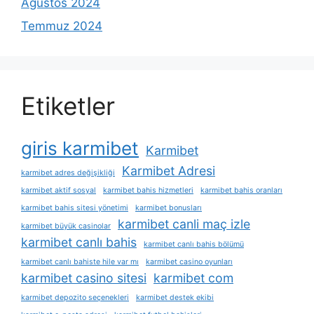
Ağustos 2024
Temmuz 2024
Etiketler
giris karmibet
Karmibet
Karmibet Adresi
karmibet adres değişikliği
karmibet aktif sosyal
karmibet bahis hizmetleri
karmibet bahis oranları
karmibet bahis sitesi yönetimi
karmibet bonusları
karmibet canli maç izle
karmibet büyük casinolar
karmibet canlı bahis
karmibet canlı bahis bölümü
karmibet canlı bahiste hile var mı
karmibet casino oyunları
karmibet casino sitesi
karmibet com
karmibet depozito seçenekleri
karmibet destek ekibi