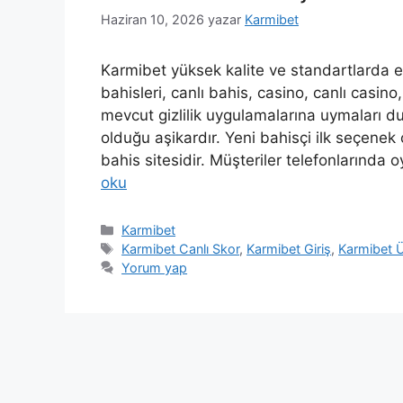
Haziran 10, 2026
yazar
Karmibet
Karmibet yüksek kalite ve standartlarda en
bahisleri, canlı bahis, casino, canlı casino
mevcut gizlilik uygulamalarına uymaları
olduğu aşikardır. Yeni bahisçi ilk seçenek 
bahis sitesidir. Müşteriler telefonlarınd
oku
Kategoriler
Karmibet
Etiketler
Karmibet Canlı Skor
,
Karmibet Giriş
,
Karmibet Ü
Yorum yap