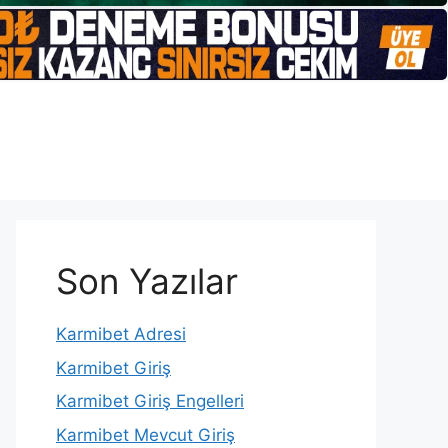
Son Yazılar
Karmibet Adresi
Karmibet Giriş
Karmibet Giriş Engelleri
Karmibet Mevcut Giriş