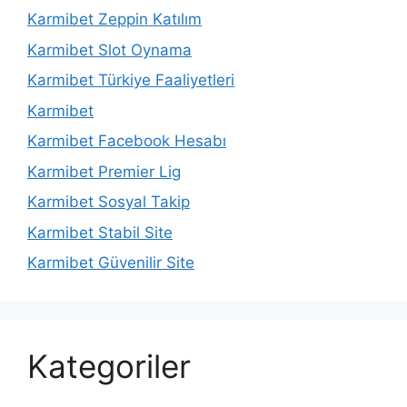
Karmibet Zeppin Katılım
Karmibet Slot Oynama
Karmibet Türkiye Faaliyetleri
Karmibet
Karmibet Facebook Hesabı
Karmibet Premier Lig
Karmibet Sosyal Takip
Karmibet Stabil Site
Karmibet Güvenilir Site
Kategoriler