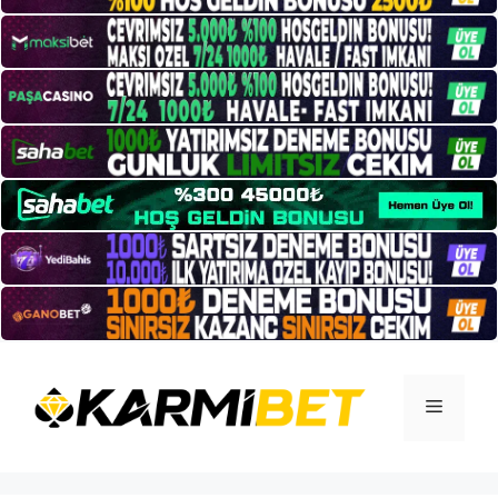
İçeriğe
atla
Menü