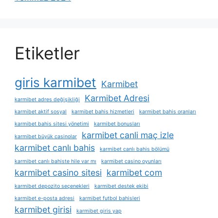
Etiketler
giris karmibet
Karmibet
Karmibet Adresi
karmibet adres değişikliği
karmibet aktif sosyal
karmibet bahis hizmetleri
karmibet bahis oranları
karmibet bahis sitesi yönetimi
karmibet bonusları
karmibet canli maç izle
karmibet büyük casinolar
karmibet canlı bahis
karmibet canlı bahis bölümü
karmibet canlı bahiste hile var mı
karmibet casino oyunları
karmibet casino sitesi
karmibet com
karmibet depozito seçenekleri
karmibet destek ekibi
karmibet e-posta adresi
karmibet futbol bahisleri
karmibet girisi
karmibet giris yap