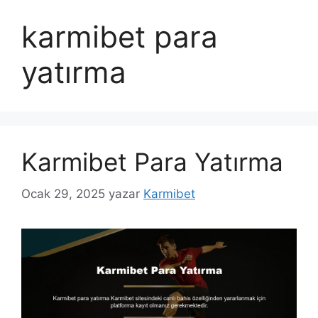
karmibet para
yatırma
Karmibet Para Yatırma
Ocak 29, 2025
yazar
Karmibet