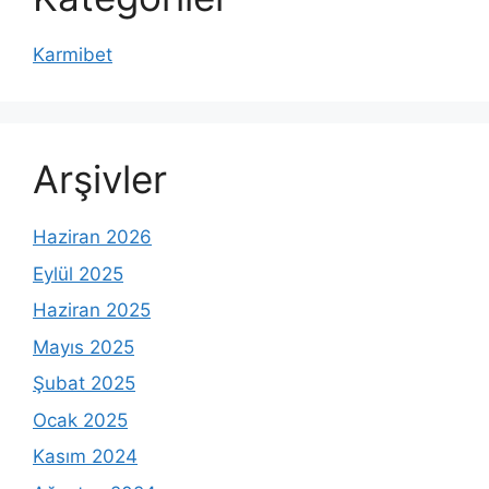
Karmibet
Arşivler
Haziran 2026
Eylül 2025
Haziran 2025
Mayıs 2025
Şubat 2025
Ocak 2025
Kasım 2024