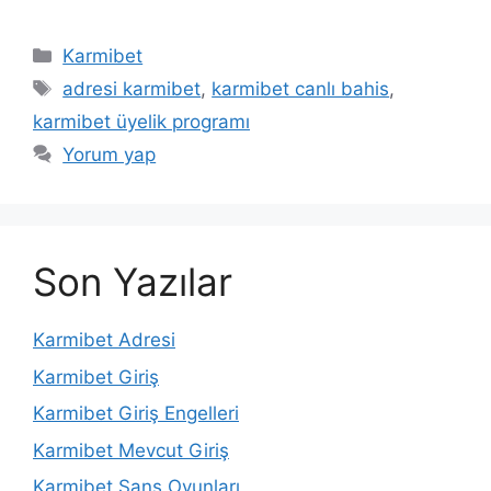
Kategoriler
Karmibet
Etiketler
adresi karmibet
,
karmibet canlı bahis
,
karmibet üyelik programı
Yorum yap
Son Yazılar
Karmibet Adresi
Karmibet Giriş
Karmibet Giriş Engelleri
Karmibet Mevcut Giriş
Karmibet Şans Oyunları