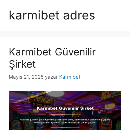
karmibet adres
Karmibet Güvenilir
Şirket
Mayıs 21, 2025
yazar
Karmibet