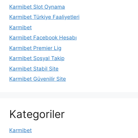
Karmibet Slot Oynama
Karmibet Türkiye Faaliyetleri
Karmibet
Karmibet Facebook Hesabı
Karmibet Premier Lig
Karmibet Sosyal Takip
Karmibet Stabil Site
Karmibet Güvenilir Site
Kategoriler
Karmibet