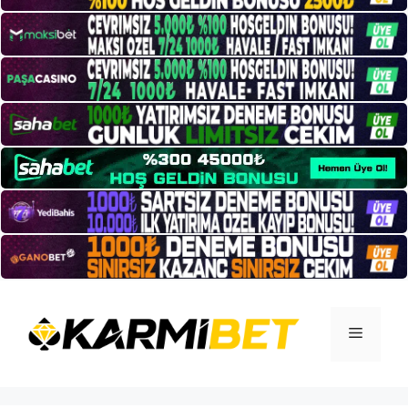
İçeriğe
atla
Menü