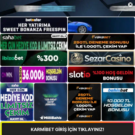
×
KARMİBET GİRİŞ İÇİN TIKLAYINIZ!