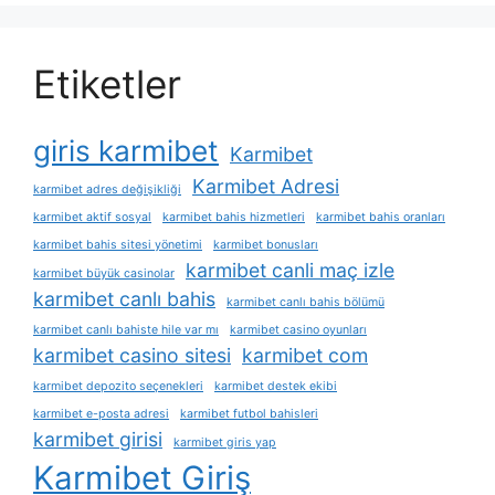
Etiketler
giris karmibet
Karmibet
Karmibet Adresi
karmibet adres değişikliği
karmibet aktif sosyal
karmibet bahis hizmetleri
karmibet bahis oranları
karmibet bahis sitesi yönetimi
karmibet bonusları
karmibet canli maç izle
karmibet büyük casinolar
karmibet canlı bahis
karmibet canlı bahis bölümü
karmibet canlı bahiste hile var mı
karmibet casino oyunları
karmibet casino sitesi
karmibet com
karmibet depozito seçenekleri
karmibet destek ekibi
karmibet e-posta adresi
karmibet futbol bahisleri
karmibet girisi
karmibet giris yap
Karmibet Giriş