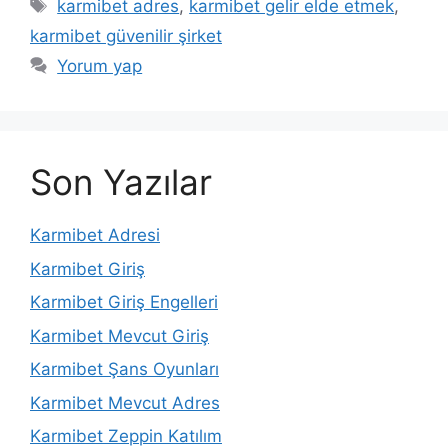
Etiketler
karmibet adres
,
karmibet gelir elde etmek
,
karmibet güvenilir şirket
Yorum yap
Son Yazılar
Karmibet Adresi
Karmibet Giriş
Karmibet Giriş Engelleri
Karmibet Mevcut Giriş
Karmibet Şans Oyunları
Karmibet Mevcut Adres
Karmibet Zeppin Katılım