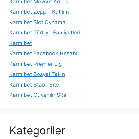
Karmibet Mevcut Adres
Karmibet Zeppin Katılım
Karmibet Slot Oynama
Karmibet Türkiye Faaliyetleri
Karmibet
Karmibet Facebook Hesabı
Karmibet Premier Lig
Karmibet Sosyal Takip
Karmibet Stabil Site
Karmibet Güvenilir Site
Kategoriler