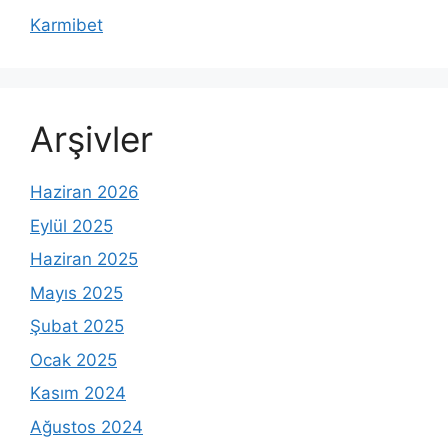
Karmibet
Arşivler
Haziran 2026
Eylül 2025
Haziran 2025
Mayıs 2025
Şubat 2025
Ocak 2025
Kasım 2024
Ağustos 2024