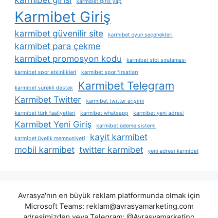
karmibet giris yap
Karmibet Giriş
karmibet güvenilir site
karmibet oyun seçenekleri
karmibet para çekme
karmibet promosyon kodu
karmibet slot sıralaması
karmibet spor etkinlikleri
karmibet spor fırsatları
Karmibet Telegram
karmibet sürekli destek
Karmibet Twitter
karmibet twitter erişimi
karmibet türk faaliyetleri
karmibet whatsapp
karmibet yeni adresi
Karmibet Yeni Giriş
karmibet ödeme sistemi
kayit karmibet
karmibet üyelik memnuniyeti
mobil karmibet
twitter karmibet
yeni adresi karmibet
Avrasya'nın en büyük reklam platformunda olmak için
Microsoft Teams:
reklam@avrasyamarketing.com
adresimizden veya Telegram: @Avrasyamarketing