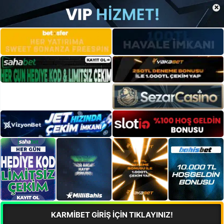
×
KARMİBET GİRİŞ İÇİN TIKLAYINIZ!